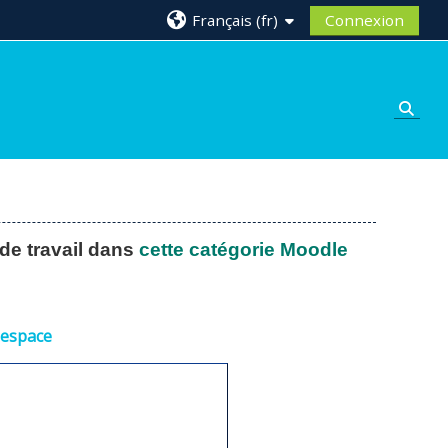
Français ‎(fr)‎
Connexion
Activ
de travail dans
cette catégorie Moodle
 espace