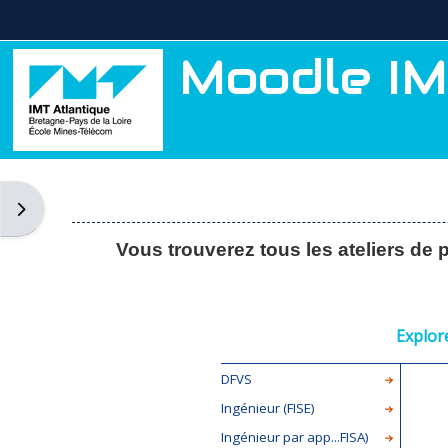
Passer au contenu principal
Moodle IM
Ouvrir le tiroir des blocs
Vous trouverez tous les ateliers de
Explor
DFVS
Ingénieur (FISE)
Ingénieur par app...FISA)