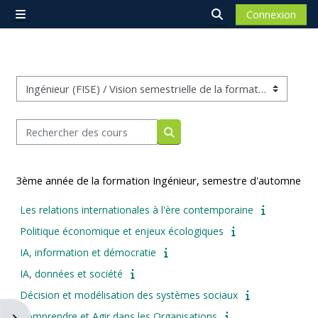
Passer au contenu principal
Connexion
Panneau latéral
Activer/désactiver 
Catégories de cours
Rechercher des cours
Rechercher des cours
3ème année de la formation Ingénieur, semestre d'automne
Les relations internationales à l'ère contemporaine
Politique économique et enjeux écologiques
IA, information et démocratie
IA, données et société
Décision et modélisation des systèmes sociaux
Comprendre et Agir dans les Organisations