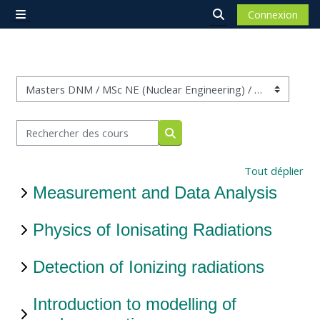
Passer au contenu principal
Connexion
Panneau latéral
Activer/désactiver 
Catégories de cours
Rechercher des cours
Rechercher des cours
Tout déplier
Measurement and Data Analysis
Physics of Ionisating Radiations
Detection of Ionizing radiations
Introduction to modelling of