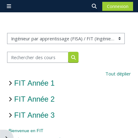
Passer au contenu principal
Connexion
Panneau latéral
Activer/désactiver 
Catégories de cours
Rechercher des cours
Rechercher des cours
Tout déplier
FIT Année 1
FIT Année 2
FIT Année 3
Bienvenue en FIT