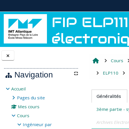
Passer au contenu principal
FIP ELP111
électroniqu
Cours
Blocs
ELP110
Navigation
Accueil
Résumé d
Généralités
Pages du site
Mes cours
Cours
Archives Electr
Ingénieur par