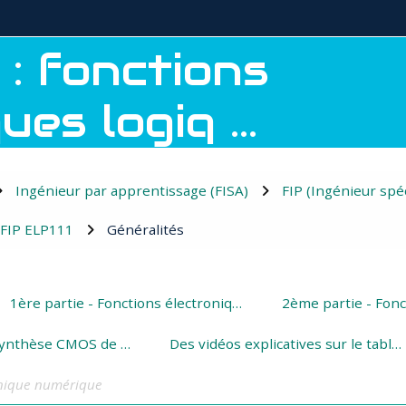
 : fonctions
es logiq ...
Ingénieur par apprentissage (FISA)
FIP (Ingénieur spéc
FIP ELP111
Généralités
e section
1ère partie - Fonctions électroniques analogiques
3ème partie - synthèse CMOS de circuits combinatoires
Des vidéos explicatives sur le tableau de Karnaugh
onique numérique