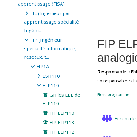
apprentissage (FISA)
FIL (Ingénieur par
apprentissage spécialité
Ingéni...
FIP (Ingénieur
FIP ELP
spécialité informatique,
analogi
réseaux, t...
FIP1A
Responsable : Fa
ESH110
Co-responsable : Ch
ELP110
Fiche programme
Grilles EEE de
ELP110
FIP ELP110
Forum des
FIP ELP113
FIP ELP112