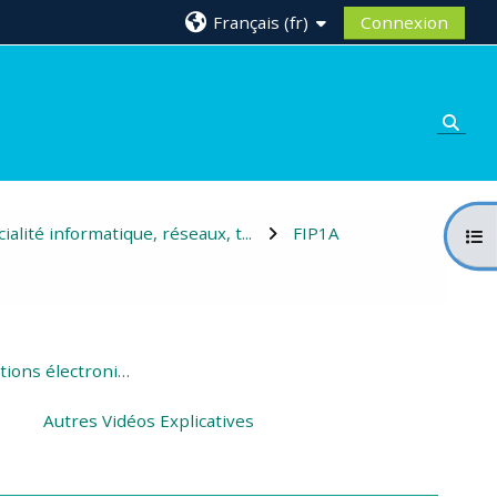
Français ‎(fr)‎
Connexion
Activ
ialité informatique, réseaux, t...
FIP1A
Ouvr
2ème partie - Fonctions électroniques logiques
Autres Vidéos Explicatives