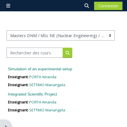
Passer au contenu principal
Connexion
Panneau latéral
Activer/désactiver 
Catégories de cours
Rechercher des cours
Rechercher des cours
Simulation of an experimental setup
Enseignant:
PORTA Amanda
Enseignant:
SETTIMO Mariangela
Integrated Scientific Project
Enseignant:
PORTA Amanda
Enseignant:
SETTIMO Mariangela