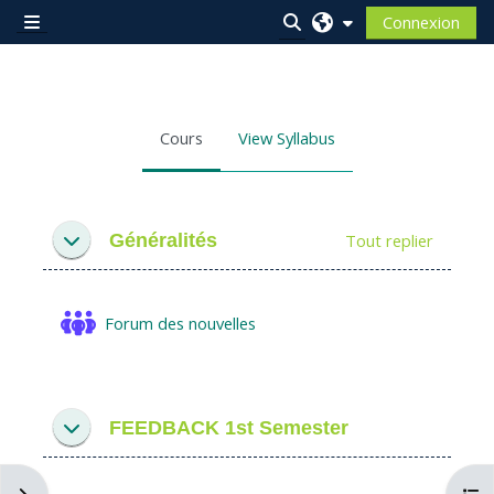
Passer au contenu principal
Connexion
Panneau latéral
Activer/désactiver la sai
Cours
View Syllabus
Résumé de section
Généralités
Tout replier
Replier
Forum des nouvelles
FEEDBACK 1st Semester
Replier