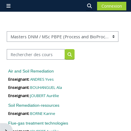
Passer au contenu principal
Connexion
Panneau latéral
Activer/désactiver 
Catégories de cours
Rechercher des cours
Rechercher des cours
Air and Soil Remediation
Enseignant:
ANDRES Yves
Enseignant:
BOUHANGUEL Ala
Enseignant:
JOUBERT Aurélie
Soil Remediation-resources
Enseignant:
BORNE Karine
Flue-gas treatment technologies