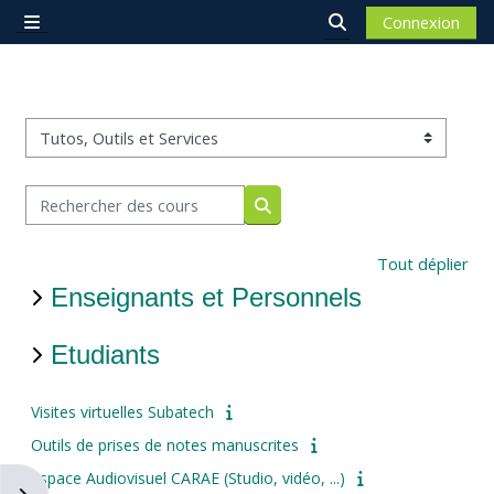
Passer au contenu principal
Connexion
Panneau latéral
Activer/désactiver 
Catégories de cours
Rechercher des cours
Rechercher des cours
Tout déplier
Enseignants et Personnels
Etudiants
Visites virtuelles Subatech
Outils de prises de notes manuscrites
Espace Audiovisuel CARAE (Studio, vidéo, ...)