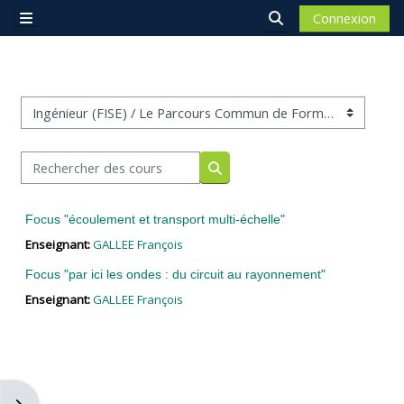
Passer au contenu principal
Connexion
Panneau latéral
Activer/désactiver 
Catégories de cours
Rechercher des cours
Rechercher des cours
Focus "écoulement et transport multi-échelle"
Enseignant:
GALLEE François
Focus "par ici les ondes : du circuit au rayonnement"
Enseignant:
GALLEE François