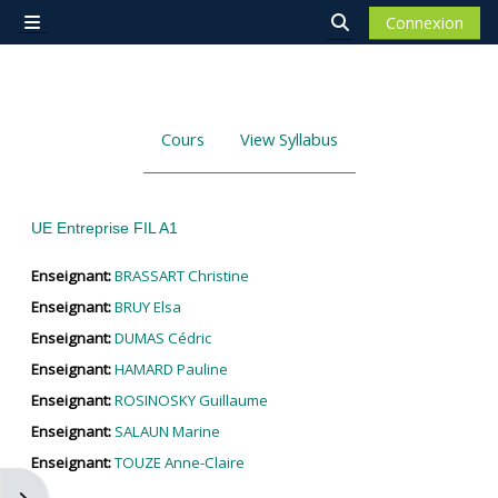
Passer au contenu principal
Connexion
Panneau latéral
Activer/désactiver 
Cours
View Syllabus
UE Entreprise FIL A1
Enseignant:
BRASSART Christine
Enseignant:
BRUY Elsa
Enseignant:
DUMAS Cédric
Enseignant:
HAMARD Pauline
Enseignant:
ROSINOSKY Guillaume
Enseignant:
SALAUN Marine
Enseignant:
TOUZE Anne-Claire