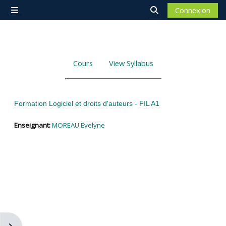
Passer au contenu principal
Connexion
Panneau latéral
Activer/désactiver 
Cours
View Syllabus
Formation Logiciel et droits d'auteurs - FIL A1
Enseignant:
MOREAU Evelyne