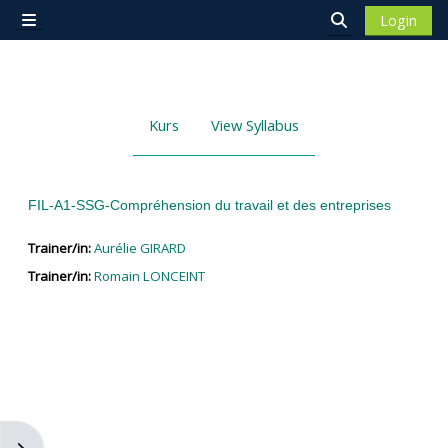
Zum Hauptinhalt
Login
Website-Übersicht
Sucheingabe 
Kurs
View Syllabus
FIL-A1-SSG-Compréhension du travail et des entreprises
Trainer/in:
Aurélie GIRARD
Trainer/in:
Romain LONCEINT