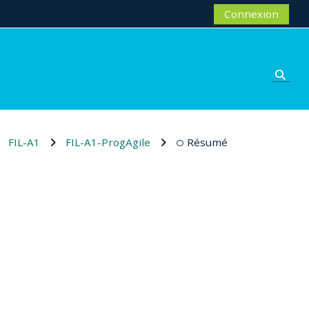
Connexion
Activ
FIL-A1
FIL-A1-ProgAgile
Résumé