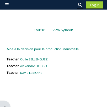
Skip to main content
Log in
Side panel
Toggle search 
Course
View Syllabus
Aide à la décision pour la production industrielle
Teacher:
Odile BELLENGUEZ
Teacher:
Alexandre DOLGUI
Teacher:
David LEMOINE