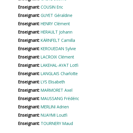
Enseignant:
COUSIN Eric
Enseignant:
GUYET Géraldine
Enseignant:
HENRY Clément
Enseignant:
HERAULT Johann
Enseignant:
KÄRNFELT Camilla
Enseignant:
KEROUEDAN Sylvie
Enseignant:
LACROIX Clément
Enseignant:
LAKEHAL-AYAT Lotfi
Enseignant:
LANGLAIS Charlotte
Enseignant:
LYS Elisabeth
Enseignant:
MARMORET Axel
Enseignant:
MAUSSANG Frédéric
Enseignant:
MERLINI Adrien
Enseignant:
NUAYMI Loutfi
Enseignant:
TOURNERY Maud