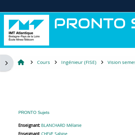
Passer au contenu principal
PRONTO S
Cours
Ingénieur (FISE)
Vision semes
Ouvrir le tiroir des blocs
PRONTO Sujets
Enseignant:
BLANCHARD Mélanie
Enseignant:
CHEVE Sabine