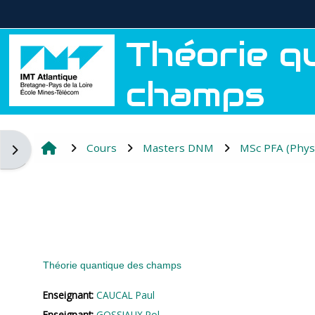
Passer au contenu principal
Théorie q
champs
Cours
Masters DNM
MSc PFA (Phys
Ouvrir le tiroir des blocs
Théorie quantique des champs
Enseignant:
CAUCAL Paul
Enseignant:
GOSSIAUX Pol