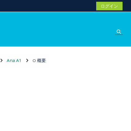
ログイン
検索
Ana A1
概要