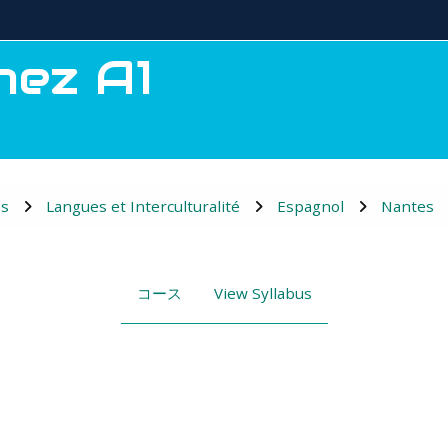
hez A1
es
Langues et Interculturalité
Espagnol
Nantes
コース
View Syllabus