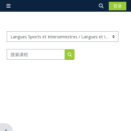
跳到主要内容
登录
停靠面板
切换搜索输入
课程类别
搜索课程
搜索课程