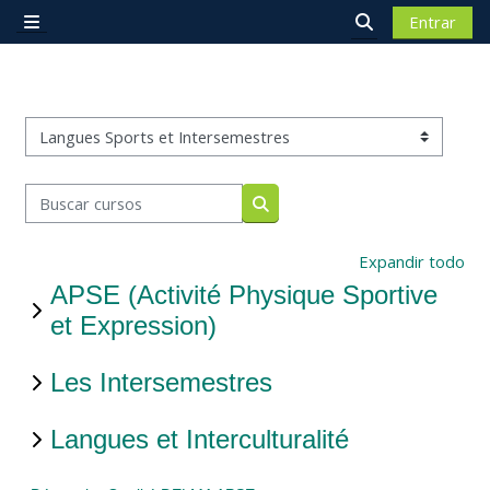
Salta al contenido principal
Entrar
Panel lateral
Selector de bú
Categorías
Buscar cursos
Buscar cursos
Expandir todo
APSE (Activité Physique Sportive
et Expression)
Les Intersemestres
Langues et Interculturalité