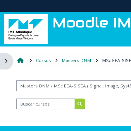
Salta al contenido principal
Moodle IM
Cursos
Masters DNM
MSc EEA-SISE
Abrir cajón de bloques
Categorías
Buscar cursos
Buscar cursos