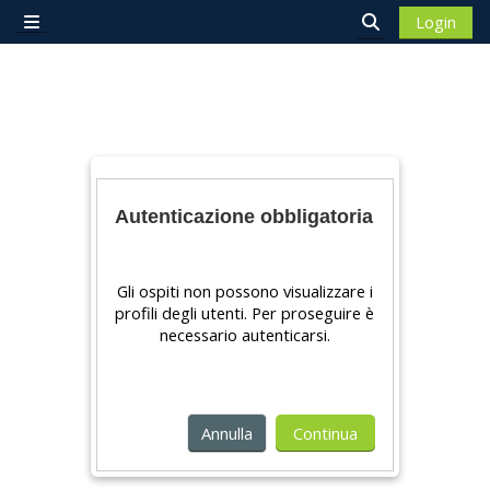
Vai al contenuto principale
Login
Pannello laterale
Attiva/disattiv
Autenticazione obbligatoria
Gli ospiti non possono visualizzare i
profili degli utenti. Per proseguire è
necessario autenticarsi.
Annulla
Continua