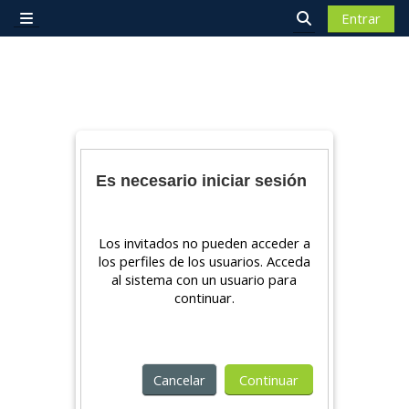
Salta al contenido principal
Entrar
Panel lateral
Selector de bú
Es necesario iniciar sesión
Los invitados no pueden acceder a
los perfiles de los usuarios. Acceda
al sistema con un usuario para
continuar.
Cancelar
Continuar