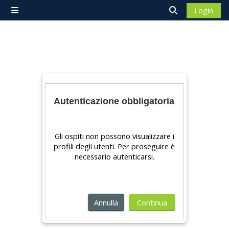
Vai al contenuto principale
Login
Pannello laterale
Attiva/disattiv
Autenticazione obbligatoria
Gli ospiti non possono visualizzare i
profili degli utenti. Per proseguire è
necessario autenticarsi.
Annulla
Continua