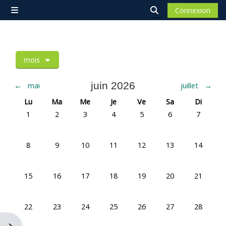
Passer au contenu principal
Connexion
Panneau latéral
Activer/désactiver 
mois
juin 2026
←
mai
juillet
→
Lundi
Mardi
Mercredi
Jeudi
Vendredi
Samedi
Dimanch
Lu
Ma
Me
Je
Ve
Sa
Di
Aucun événement, lundi 1 juin
Aucun événement, mardi 2 juin
Aucun événement, mercredi 3 juin
Aucun événement, jeudi 4 juin
Aucun événement, vendredi 
Aucun événement, 
Aucun évé
1
2
3
4
5
6
7
Aucun événement, lundi 8 juin
Aucun événement, mardi 9 juin
Aucun événement, mercredi 10 juin
Aucun événement, jeudi 11 juin
Aucun événement, vendredi 
Aucun événement, 
Aucun évé
8
9
10
11
12
13
14
Aucun événement, lundi 15 juin
Aucun événement, mardi 16 juin
Aucun événement, mercredi 17 juin
Aucun événement, jeudi 18 juin
Aucun événement, vendredi 
Aucun événement, 
Aucun évé
15
16
17
18
19
20
21
Aucun événement, lundi 22 juin
Aucun événement, mardi 23 juin
Aucun événement, mercredi 24 juin
Aucun événement, jeudi 25 juin
Aucun événement, vendredi 
Aucun événement, 
Aucun évé
22
23
24
25
26
27
28